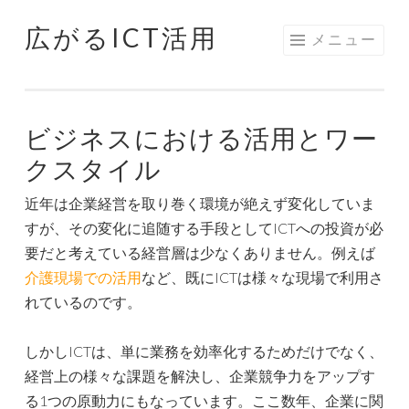
広がるICT活用
コ
メニュー
ン
テ
ン
ビジネスにおける活用とワー
ツ
へ
クスタイル
ス
近年は企業経営を取り巻く環境が絶えず変化していま
キ
すが、その変化に追随する手段としてICTへの投資が必
ッ
要だと考えている経営層は少なくありません。例えば
プ
介護現場での活用
など、既にICTは様々な現場で利用さ
れているのです。
しかしICTは、単に業務を効率化するためだけでなく、
経営上の様々な課題を解決し、企業競争力をアップす
る1つの原動力にもなっています。ここ数年、企業に関